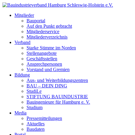
Mitglieder
Bauportal
Auf den Punkt gebracht
Mitgliederservice
Mitgliederverzeichnis
Verband
Starke Stimme im Norden
Stellenangebote
Geschäftsstellen
Ansprechpersonen
Vorstand und Gremien
Bildung
Aus- und Weiterbildungszentren
BAU – DEIN DING
StudiLe
STIFTUNG BAUINDUSTRIE
Bauingenieure für Hamburg e. V.
Studium
Media
Pressemitteilungen
Aktuelles
Baudaten
Portal