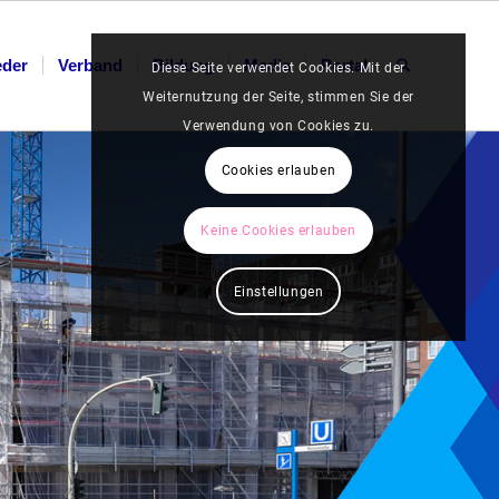
eder
Verband
Bildung
Media
Portal
Diese Seite verwendet Cookies. Mit der
Weiternutzung der Seite, stimmen Sie der
Verwendung von Cookies zu.
Cookies erlauben
Keine Cookies erlauben
Einstellungen