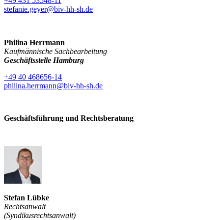
+49 431 53548-11
stefanie.geyer@biv-hh-sh.de
Philina Herrmann
Kaufmännische Sachbearbeitung
Geschäftsstelle Hamburg
+49 40 468656-14
philina.herrmann@biv-hh-sh.de
Geschäftsführung und Rechtsberatung
Stefan Lübke
Rechtsanwalt
(Syndikusrechtsanwalt)