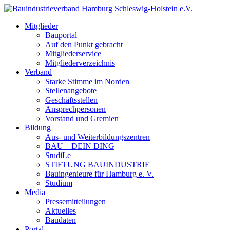
Mitglieder
Bauportal
Auf den Punkt gebracht
Mitgliederservice
Mitgliederverzeichnis
Verband
Starke Stimme im Norden
Stellenangebote
Geschäftsstellen
Ansprechpersonen
Vorstand und Gremien
Bildung
Aus- und Weiterbildungszentren
BAU – DEIN DING
StudiLe
STIFTUNG BAUINDUSTRIE
Bauingenieure für Hamburg e. V.
Studium
Media
Pressemitteilungen
Aktuelles
Baudaten
Portal