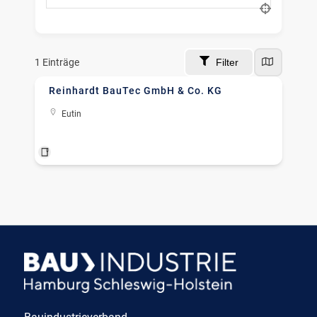
nach Ort suchen
1
Einträge
Filter
Reinhardt BauTec GmbH & Co. KG
Eutin
Erdbau
+4