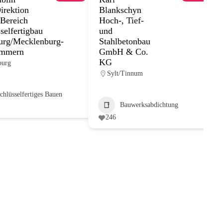
irektion
Blankschyn
 Bereich
Hoch-, Tief-
selfertigbau
und
rg/Mecklenburg-
Stahlbetonbau
ommern
GmbH & Co.
+7
KG
urg
Sylt/Tinnum
schlüsselfertiges Bauen
Bauwerksabdichtung
246