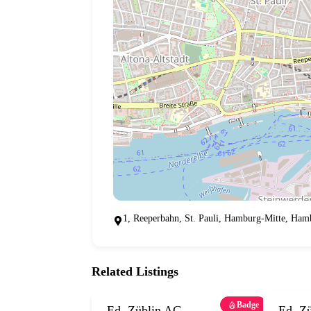
1, Reeperbahn, St. Pauli, Hamburg-Mitte, Ham
Related Listings
Badge
Ed. Züblin AG,
Ed. Zü