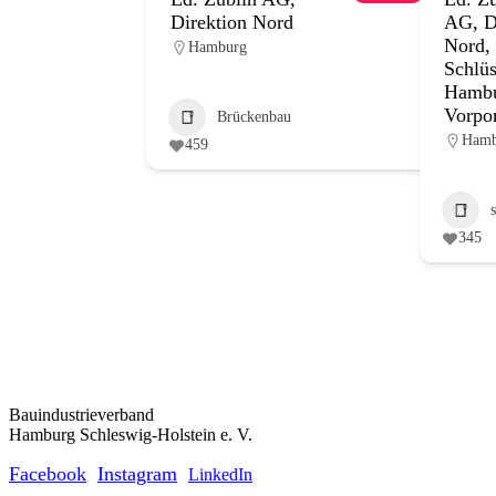
Direktion Nord
AG, D
Nord,
Hamburg
Schlüs
Hambu
Vorp
Brückenbau
Hamb
459
345
Bauindustrieverband
Hamburg Schleswig-Holstein e. V.
Facebook
Instagram
LinkedIn