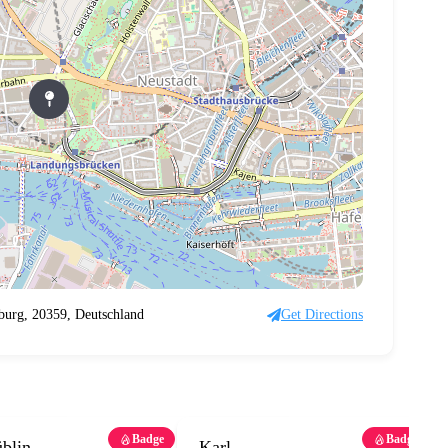
burg, 20359, Deutschland
Get Directions
Badge
Badge
blin
Karl