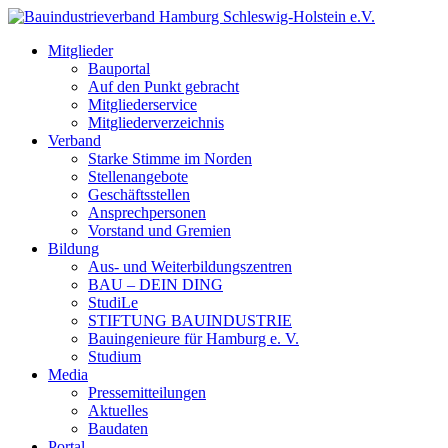
Mitglieder
Bauportal
Auf den Punkt gebracht
Mitgliederservice
Mitgliederverzeichnis
Verband
Starke Stimme im Norden
Stellenangebote
Geschäftsstellen
Ansprechpersonen
Vorstand und Gremien
Bildung
Aus- und Weiterbildungszentren
BAU – DEIN DING
StudiLe
STIFTUNG BAUINDUSTRIE
Bauingenieure für Hamburg e. V.
Studium
Media
Pressemitteilungen
Aktuelles
Baudaten
Portal