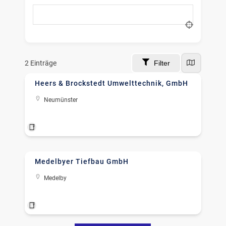
nach Ort suchen
2
Einträge
Filter
Heers & Brockstedt Umwelttechnik, GmbH
Neumünster
Bausanierung
+5
Medelbyer Tiefbau GmbH
Medelby
Beton- und Stahlbetonbau
+6