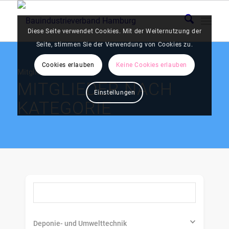
Diese Seite verwendet Cookies. Mit der Weiternutzung der
Seite, stimmen Sie der Verwendung von Cookies zu.
Cookies erlauben
Keine Cookies erlauben
Mitglieder
MITGLIEDER NACH
Einstellungen
KATEGORIE
Nach Unternehmen suchen
Deponie- und Umwelttechnik